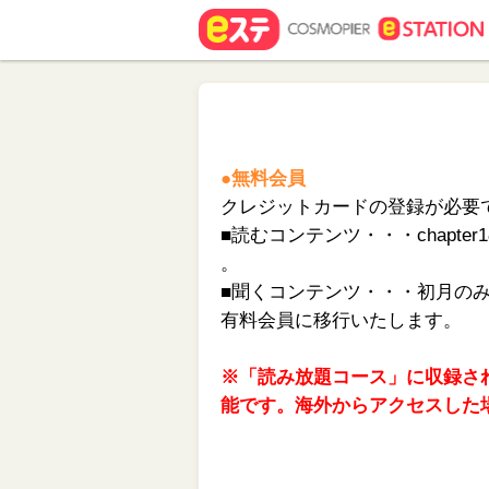
メ
イ
ン
コ
ン
テ
ン
●無料会員
ツ
クレジットカードの登録が必要
へ
ス
■読むコンテンツ・・・chapt
キ
ッ
。
プ
■聞くコンテンツ・・・初月の
す
る
有料会員に移行いたします。
※「読み放題コース」に収録さ
能です。海外からアクセスした